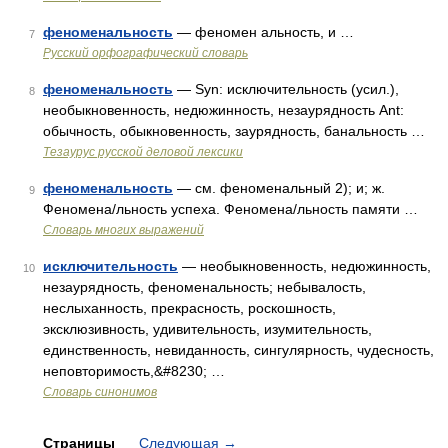
феноменальность
— феномен альность, и …
7
Русский орфографический словарь
феноменальность
— Syn: исключительность (усил.),
8
необыкновенность, недюжинность, незаурядность Ant:
обычность, обыкновенность, заурядность, банальность …
Тезаурус русской деловой лексики
феноменальность
— см. феноменальный 2); и; ж.
9
Феномена/льность успеха. Феномена/льность памяти …
Словарь многих выражений
исключительность
— необыкновенность, недюжинность,
10
незаурядность, феноменальность; небывалость,
неслыханность, прекрасность, роскошность,
эксклюзивность, удивительность, изумительность,
единственность, невиданность, сингулярность, чудесность,
неповторимость,&#8230; …
Словарь синонимов
Страницы
Следующая
→