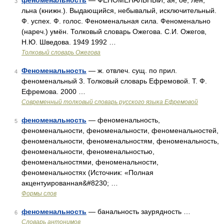
феноменальность
— ФЕНОМЕНАЛЬНЫЙ, ая, ое; лен,
3
льна (книжн.). Выдающийся, небывалый, исключительный.
Ф. успех. Ф. голос. Феноменальная сила. Феноменально
(нареч.) умён. Толковый словарь Ожегова. С.И. Ожегов,
Н.Ю. Шведова. 1949 1992 …
Толковый словарь Ожегова
Феноменальность
— ж. отвлеч. сущ. по прил.
4
феноменальный 3. Толковый словарь Ефремовой. Т. Ф.
Ефремова. 2000 …
Современный толковый словарь русского языка Ефремовой
феноменальность
— феноменальность,
5
феноменальности, феноменальности, феноменальностей,
феноменальности, феноменальностям, феноменальность,
феноменальности, феноменальностью,
феноменальностями, феноменальности,
феноменальностях (Источник: «Полная
акцентуированная&#8230; …
Формы слов
феноменальность
— банальность заурядность …
6
Словарь антонимов